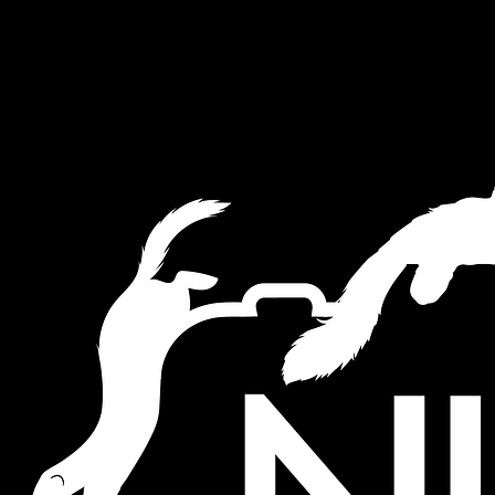
This website uses cookies to ensure you get the best experience on
our website.
Akkoord