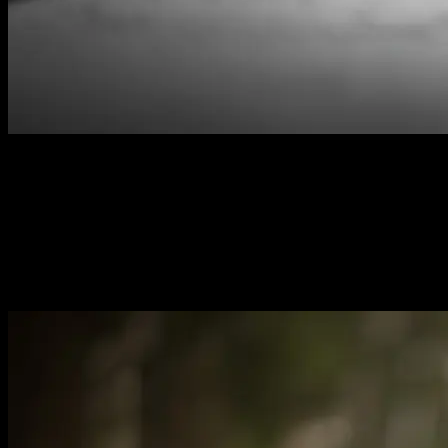
Hondenfotograaf Haarlem & omstreken
Professionele outdoor fotoshoots
voor honden, katten, fretten
en alle andere dieren die
deel uitmaken van jouw gezin.
Elk dier verdient een mooie foto.