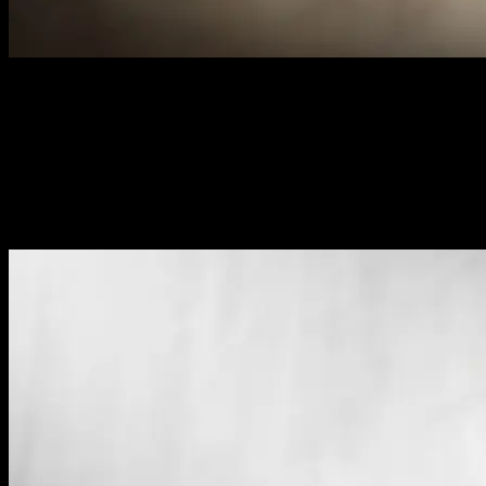
Hondenfotograaf Haarlem & omstreken
Professionele outdoor fotoshoots
voor honden, katten, fretten
en alle andere dieren die
deel uitmaken van jouw gezin.
Elk dier verdient een mooie foto.