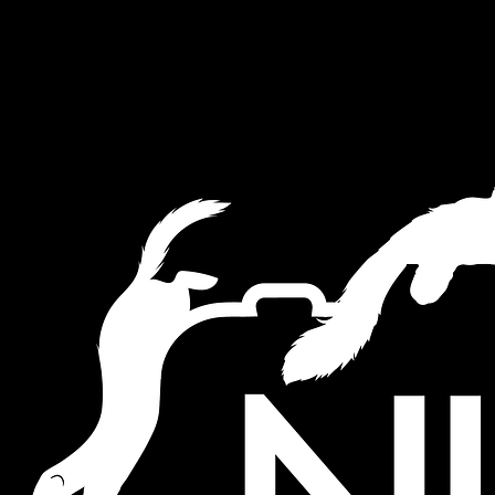
This website uses cookies to ensure you get the best experience on
our website.
Akkoord