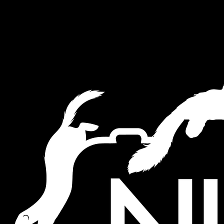
This website uses cookies to ensure you get the best experience on
our website.
Akkoord