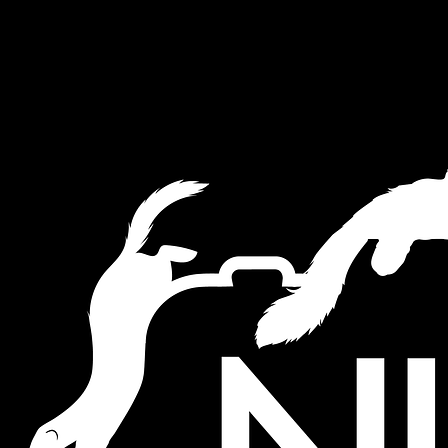
This website uses cookies to ensure you get the best experience on
our website.
Akkoord