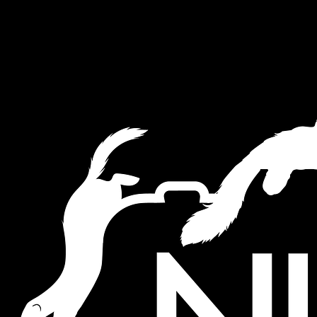
This website uses cookies to ensure you get the best experience on
our website.
Akkoord