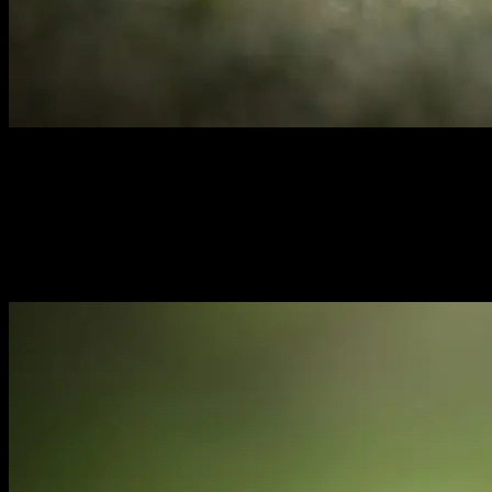
Kattenfotograaf Assendelft & omstreken
Outdoor fotoshoots voor katten,
maar ook honden, fretten en
alle andere dieren die deel uitmaken van jouw gezin.
Elk dier verdient een mooie foto.