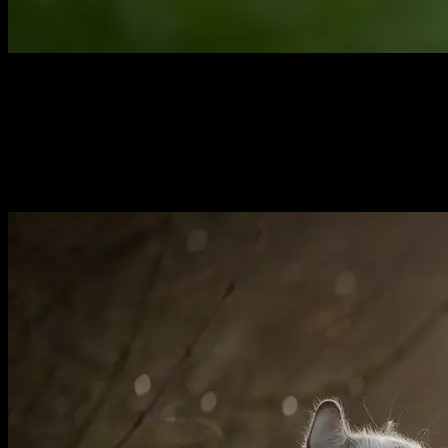
Kattenfotograaf Assendelft & omstreken
Outdoor fotoshoots voor katten,
maar ook honden, fretten en
alle andere dieren die deel uitmaken van jouw gezin.
Elk dier verdient een mooie foto.