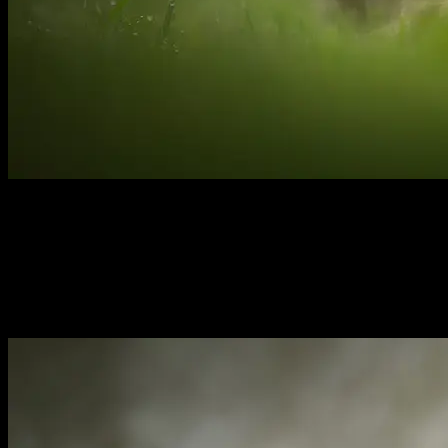
Kattenfotograaf Assendelft & omstreken
Outdoor fotoshoots voor katten,
maar ook honden, fretten en
alle andere dieren die deel uitmaken van jouw gezin.
Elk dier verdient een mooie foto.