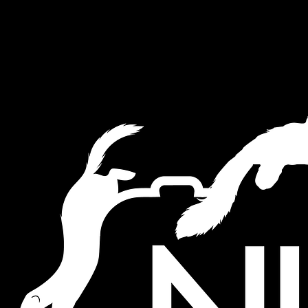
This website uses cookies to ensure you get the best experience on
our website.
Akkoord