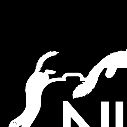
This website uses cookies to ensure you get the best experience on
our website.
Akkoord