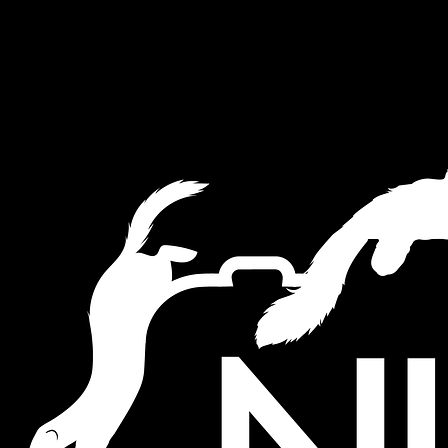
This website uses cookies to ensure you get the best experience on
our website.
Akkoord